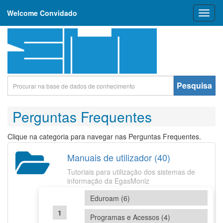
Welcome Convidado
Toggl
naviga
Pesquisa
Perguntas Frequentes
Clique na categoria para navegar nas Perguntas Frequentes.
Manuais de utilizador (40)
Tutoriais para utilização dos sistemas de
informação da EgasMoniz
Eduroam (6)
Programas e Acessos (4)