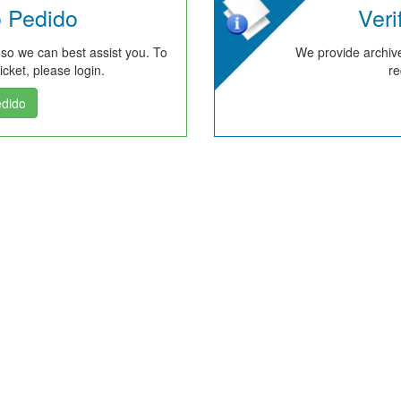
o Pedido
Veri
 so we can best assist you. To
We provide archive
cket, please login.
re
edido