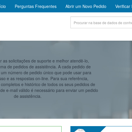
ício
Perguntas Frequentes
Abrir um Novo Pedido
Verifica
r as solicitações de suporte e melhor atendê-lo,
ema de pedidos de assistência. A cada pedido de
o um número de pedido único que pode usar para
esso e as respostas on-line. Para sua referência,
completos e histórico de todos os seus pedidos de
de e-mail válido é necessário para enviar um pedido
de assistência.