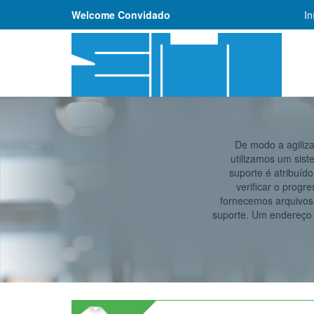
Welcome Convidado
In
De modo a agiliza
utilizamos um sist
suporte é atribuíd
verificar o progr
fornecemos arquivos 
suporte. Um endereço 