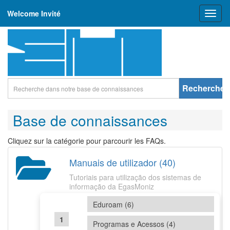
Welcome Invité
Toggl
naviga
Rechercher
Base de connaissances
Cliquez sur la catégorie pour parcourir les FAQs.
Manuais de utilizador (40)
Tutoriais para utilização dos sistemas de
informação da EgasMoniz
Eduroam (6)
Programas e Acessos (4)