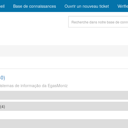
eil
Base de connaissances
Ouvrir un nouveau ticket
Vérifi
40)
s sistemas de informação da EgasMoniz
(4)