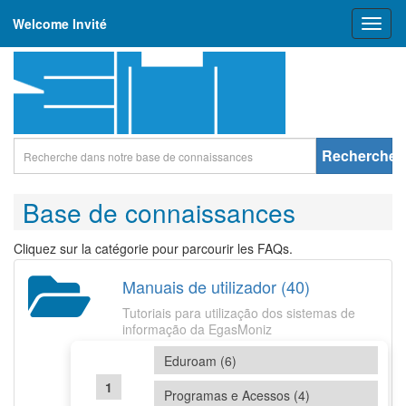
Welcome Invité
Toggl
naviga
Rechercher
Base de connaissances
Cliquez sur la catégorie pour parcourir les FAQs.
Manuais de utilizador (40)
Tutoriais para utilização dos sistemas de
informação da EgasMoniz
Eduroam (6)
Programas e Acessos (4)