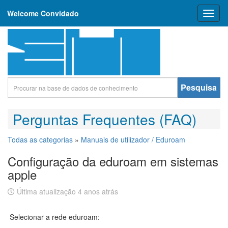
Welcome Convidado
Toggl
naviga
Pesquisa
Perguntas Frequentes (FAQ)
Todas as categorias
»
Manuais de utilizador / Eduroam
Configuração da eduroam em sistemas
apple
Última atualização 4 anos atrás
Selecionar a rede eduroam: