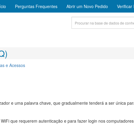
ício
Perguntas Frequentes
Abrir um Novo Pedido
Verifica
Q)
mas e Acessos
izador e uma palavra chave, que gradualmente tenderá a ser única par
s WiFi que requerem autenticação e para fazer login nos computadores