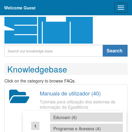
Welcome Guest
Toggl
naviga
Search
Knowledgebase
Click on the category to browse FAQs.
Manuais de utilizador (40)
Tutoriais para utilização dos sistemas de
informação da EgasMoniz
Eduroam (6)
Programas e Acessos (4)